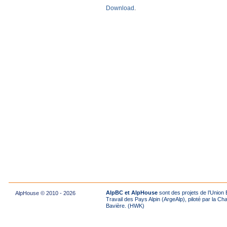
Download
.
AlpBC et AlpHouse
sont des projets de l’Unio
AlpHouse © 2010 - 2026
Travail des Pays Alpin (ArgeAlp), piloté par la Ch
Bavière. (HWK)