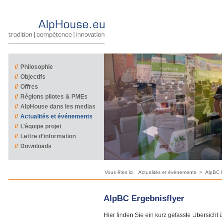
//
Philosophie
//
Objectifs
//
Offres
//
Régions pilotes & PMEs
//
AlpHouse dans les medias
//
Actualités et événements
//
L’équipe projet
//
Lettre d’information
//
Downloads
Vous êtes ici:
Actualités et événements
>
AlpBC E
AlpBC Ergebnisflyer
Hier finden Sie ein kurz gefasste Übersicht